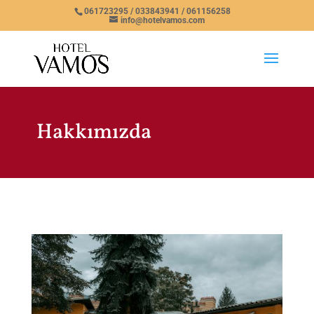
061723295 / 033843941 / 061156258
info@hotelvamos.com
Hakkımızda