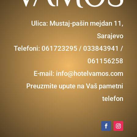
Ulica: Mustaj-pašin mejdan 11,
Sarajevo
Telefoni: 061723295 / 033843941 /
061156258
E-mail:
info@hotelvamos.com
Preuzmite upute na Vaš pametni
telefon