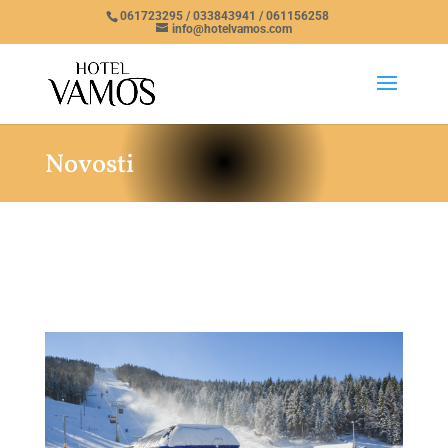
061723295 / 033843941 / 061156258
info@hotelvamos.com
Novosti