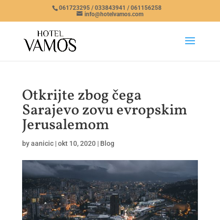
061723295 / 033843941 / 061156258
info@hotelvamos.com
Otkrijte zbog čega
Sarajevo zovu evropskim
Jerusalemom
by
aanicic
|
okt 10, 2020
|
Blog