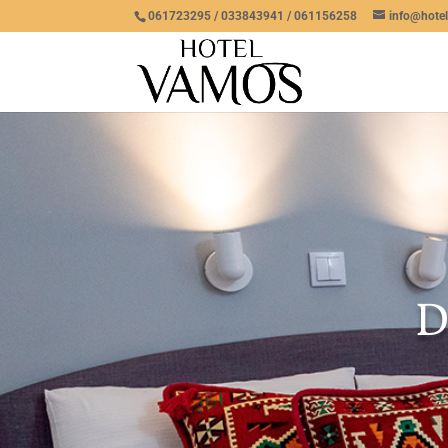
061723295 / 033843941 / 061156258
info@hote
D