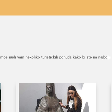
s nudi vam nekoliko turističkih ponuda kako bi ste na najbolji i n