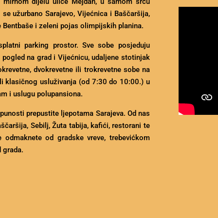
u mirnom dijelu ulice Mejdan, u samom srcu
 se užurbano Sarajevo, Vijećnica i Baščaršija,
e Bentbaše i zeleni pojas olimpijskih planina.
platni parking prostor. Sve sobe posjeduju
e pogled na grad i Vijećnicu, udaljene stotinjak
krevetne, dvokrevetne ili trokrevetne sobe na
ili klasičnog usluživanja (od 7:30 do 10:00.) u
vam i uslugu polupansiona.
tpunosti prepustite ljepotama Sarajeva. Od nas
ršija, Sebilj, Žuta tabija, kafići, restorani te
a se odmaknete od gradske vreve, trebevićkom
d grada.