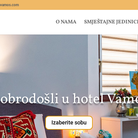
lvamos.com
O NAMA
SMJEŠTAJNE JEDINIC
obrodošli u hotel Vam
Izaberite sobu