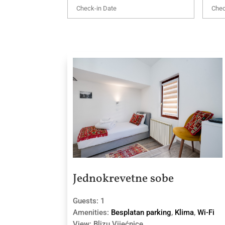
Jednokrevetne sobe
Guests:
1
Amenities:
Besplatan parking
,
Klima
,
Wi-Fi
View:
Blizu Vijećnice