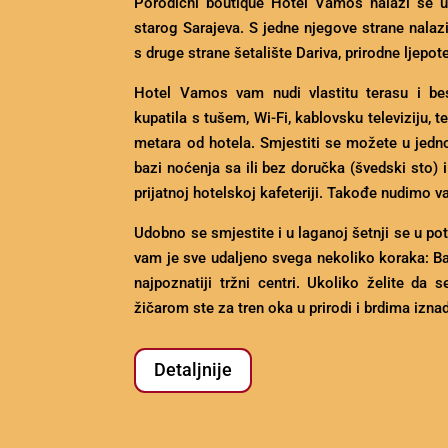
Porodični boutique Hotel Vamos nalazi se 
starog Sarajeva. S jedne njegove strane nalazi
s druge strane šetalište Dariva, prirodne ljepot
Hotel Vamos vam nudi vlastitu terasu i bes
kupatila s tušem, Wi-Fi, kablovsku televiziju, t
metara od hotela. Smjestiti se možete u jedno
bazi noćenja sa ili bez doručka (švedski sto) 
prijatnoj hotelskoj kafeteriji. Takođe nudimo 
Udobno se smjestite i u laganoj šetnji se u po
vam je sve udaljeno svega nekoliko koraka: Bašča
najpoznatiji tržni centri. Ukoliko želite d
žičarom ste za tren oka u prirodi i brdima izna
Detaljnije