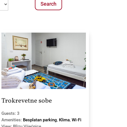
Trokrevetne sobe
Guests:
3
Amenities:
Besplatan parking
,
Klima
,
Wi-Fi
View:
Blizu Vijećnice