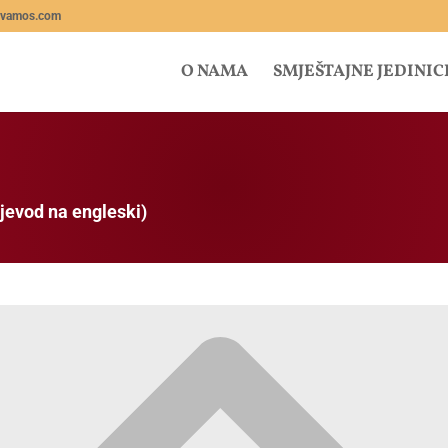
lvamos.com
O NAMA
SMJEŠTAJNE JEDINIC
jevod na engleski)