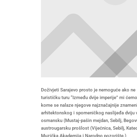
Doživjeti Sarajevo prosto je nemoguće ako ne u
turističku turu “Između dvije imperije” mi ćemo
kome se nalaze njegove najznačajnije znamenit
arhitektonskog i spomeničkog naslijeđa dviju ve
osmansku (Mustaj-pašin mejdan, Sebilj, Begovu 
austrougarsku prošlost (Vijećnica, Sebilj, Kate
Muzička Akademija i Narodno pozorište.)