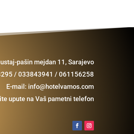
Mustaj-pašin mejdan 11, Sarajevo
23295 / 033843941 / 061156258
E-mail:
info@hotelvamos.com
te upute na Vaš pametni telefon