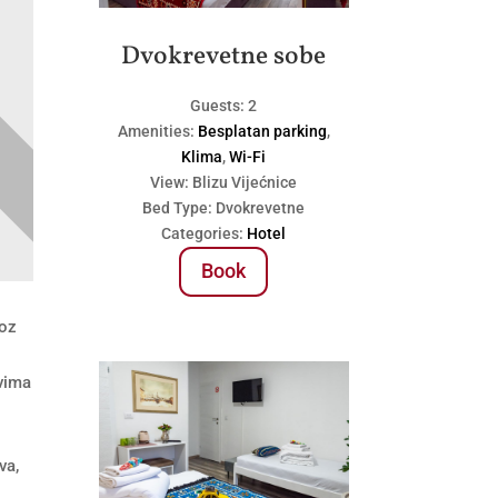
Dvokrevetne sobe
Guests:
2
Amenities:
Besplatan parking
,
Klima
,
Wi-Fi
View:
Blizu Vijećnice
Bed Type:
Dvokrevetne
Categories:
Hotel
Book
roz
ovima
va,