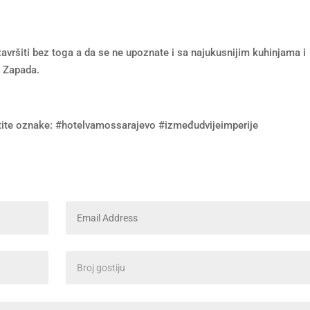
završiti bez toga a da se ne upoznate i sa najukusnijim kuhinjama i
i Zapada.
stite oznake: #hotelvamossarajevo #izmeđudvijeimperije