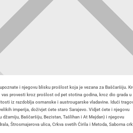
poznate i njegovu blisku prošlost koja je vezana za Baščaršiju. K
 vas provesti kroz prošlost od pet stotina godina, kroz dio grada u
osti iz razdoblja osmanske i austrougarske vladavine. Idući trag
likih imperija, doživjet ćete staro Sarajevo. Vidjet ćete i njegovu
džamiju, Baščaršiju, Bezistan, Tašlihan i At Mejdan) i njegovu
drala, Štrosmajerova ulica, Crkva svetih Ćirila i Metoda, Saborna crk