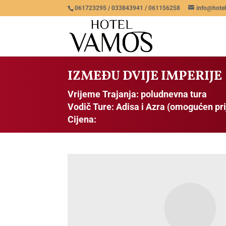
061723295 / 033843941 / 061156258
info@hote
IZMEĐU DVIJE IMPERIJE
Vrijeme Trajanja: poludnevna tura
Vodič Ture: Adisa i Azra (omogućen pri
Cijena: