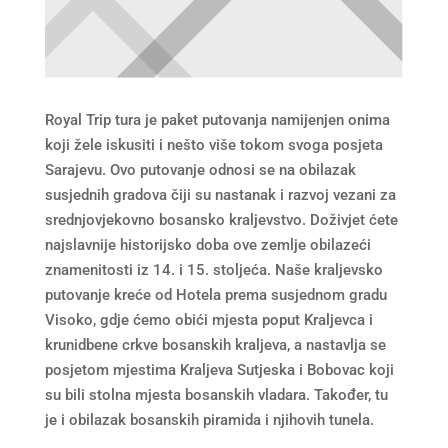
Royal Trip tura je paket putovanja namijenjen onima
koji žele iskusiti i nešto više tokom svoga posjeta
Sarajevu. Ovo putovanje odnosi se na obilazak
susjednih gradova čiji su nastanak i razvoj vezani za
srednjovjekovno bosansko kraljevstvo. Doživjet ćete
najslavnije historijsko doba ove zemlje obilazeći
znamenitosti iz 14. i 15. stoljeća. Naše kraljevsko
putovanje kreće od Hotela prema susjednom gradu
Visoko, gdje ćemo obići mjesta poput Kraljevca i
krunidbene crkve bosanskih kraljeva, a nastavlja se
posjetom mjestima Kraljeva Sutjeska i Bobovac koji
su bili stolna mjesta bosanskih vladara. Također, tu
je i obilazak bosanskih piramida i njihovih tunela.