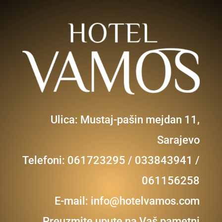
Ulica: Mustaj-pašin mejdan 11,
Sarajevo
Telefoni: 061723295 / 033843941 /
061156258
E-mail:
info@hotelvamos.com
Preuzmite upute na Vaš pametni