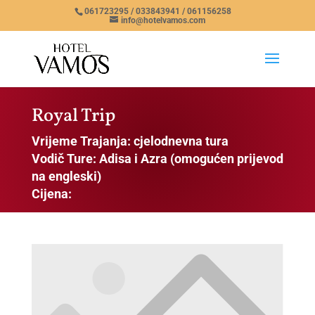
061723295 / 033843941 / 061156258
info@hotelvamos.com
Royal Trip
Vrijeme Trajanja: cjelodnevna tura
Vodič Ture: Adisa i Azra (omogućen prijevod
na engleski)
Cijena: