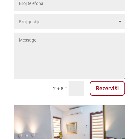
Rezerviši
=
2 + 8