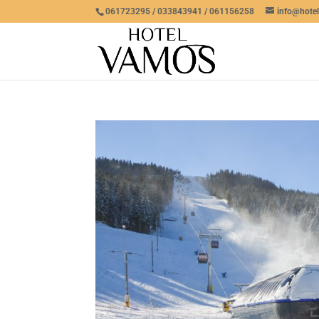
061723295 / 033843941 / 061156258
info@hote