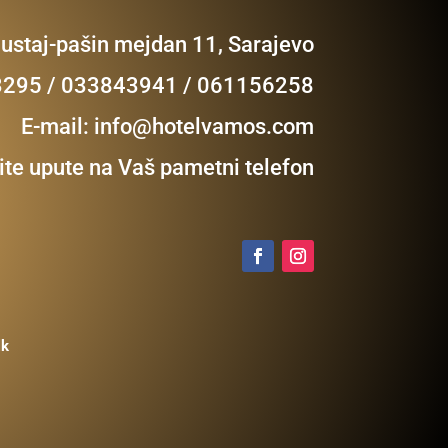
Mustaj-pašin mejdan 11, Sarajevo
23295 / 033843941 / 061156258
E-mail:
info@hotelvamos.com
te upute na Vaš pametni telefon
lk