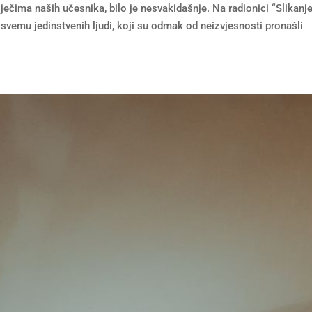
ečima naših učesnika, bilo je nesvakidašnje. Na radionici “Slikanje
vemu jedinstvenih ljudi, koji su odmak od neizvjesnosti pronašli