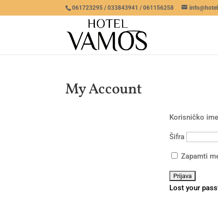
061723295 / 033843941 / 061156258
info@hote
My Account
Korisničko ime
Šifra
Zapamti m
Lost your pas