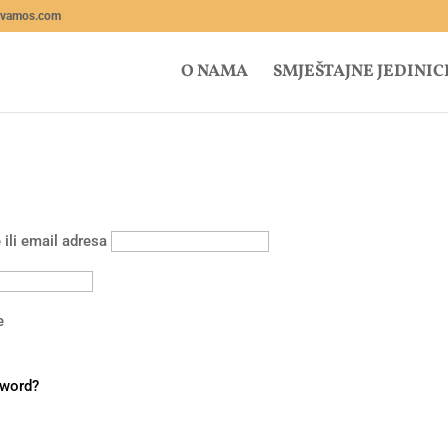
lvamos.com
O NAMA
SMJEŠTAJNE JEDINIC
 ili email adresa
e
sword?