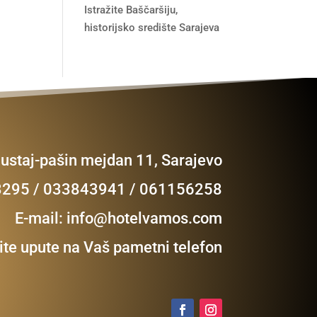
Istražite Baščaršiju,
historijsko središte Sarajeva
Mustaj-pašin mejdan 11, Sarajevo
23295 / 033843941 / 061156258
E-mail:
info@hotelvamos.com
te upute na Vaš pametni telefon