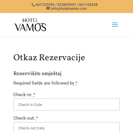
061723295 / 033843941 / 061156258
info@hotelvamos.com
Otkaz Rezervacije
Rezervišite smještaj
Required fields are followed by
*
Check-in:
*
Check-out:
*