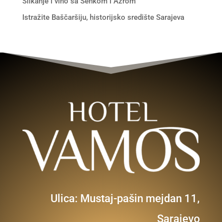
Slikanje i vino sa Senkom i Azrom
Istražite Baščaršiju, historijsko središte Sarajeva
Ulica: Mustaj-pašin mejdan 11,
Sarajevo