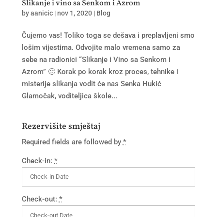
Slikanje i vino sa Senkom i Azrom
by
aanicic
|
nov 1, 2020
|
Blog
Čujemo vas! Toliko toga se dešava i preplavljeni smo
lošim vijestima. Odvojite malo vremena samo za
sebe na radionici “Slikanje i Vino sa Senkom i
Azrom” 🙂 Korak po korak kroz proces, tehnike i
misterije slikanja vodit će nas Senka Hukić
Glamočak, voditeljica škole...
Rezervišite smještaj
Required fields are followed by
*
Check-in:
*
Check-out:
*