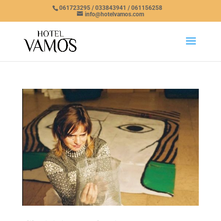
061723295 / 033843941 / 061156258
info@hotelvamos.com