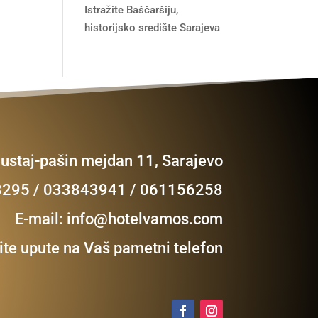
Istražite Baščaršiju,
historijsko središte Sarajeva
Mustaj-pašin mejdan 11, Sarajevo
23295 / 033843941 / 061156258
E-mail:
info@hotelvamos.com
te upute na Vaš pametni telefon