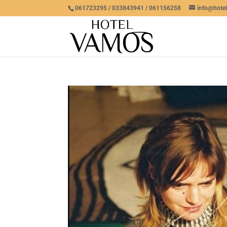
061723295 / 033843941 / 061156258
info@hote