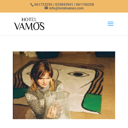
061723295 / 033843941 / 061156258
info@hotelvamos.com