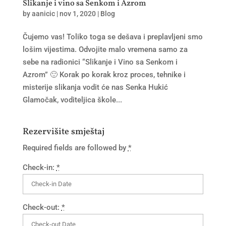
Slikanje i vino sa Senkom i Azrom
by
aanicic
|
nov 1, 2020
|
Blog
Čujemo vas! Toliko toga se dešava i preplavljeni smo
lošim vijestima. Odvojite malo vremena samo za
sebe na radionici “Slikanje i Vino sa Senkom i
Azrom” 🙂 Korak po korak kroz proces, tehnike i
misterije slikanja vodit će nas Senka Hukić
Glamočak, voditeljica škole...
Rezervišite smještaj
Required fields are followed by
*
Check-in:
*
Check-out:
*